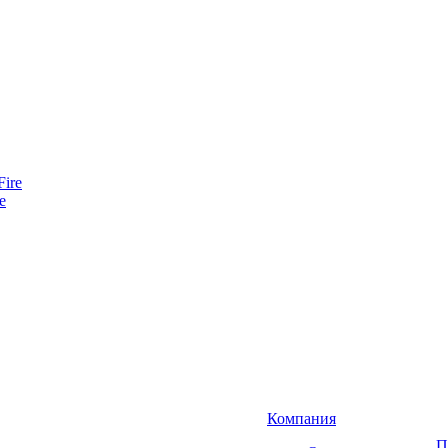
e
Компания
П