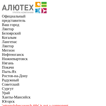
Официальный
представитель
Ваш город
Лянтор
Белоярский
Когалым
Лангепас
Лянтор
Мегион
Нефтеюганск
Нижневартовск
Нягань
Покачи
Пыть-Ях
Рoстов-на-Дону
Радужный
Советский
Сургут
Урай
Ханты-Мансийск
Югорск
'arturgolubev:search.title' is not a component