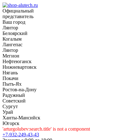
Официальный
представитель
Ваш город
Лянтор
Белоярский
Когалым
Лангепас
Лянтор
Мегион
Нефтеюганск
Нижневартовск
Нягань
Покачи
Пыть-Ях
Рoстов-на-Дону
Радужный
Советский
Сургут
Урай
Ханты-Мансийск
Югорск
'arturgolubev:search.title' is not a component
+7-932-249-43-43