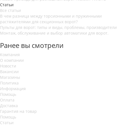
Статьи
Все статьи
В чем разница между торсионными и пружинными
растяжителями для секционных ворот?
Пульты для ворот: типы и виды, проблемы, производители
Монтаж, обслуживание и выбор автоматики для ворот.
Ранее вы смотрели
Компания
О компании
Новости
Вакансии
Магазины
Политика
Информация
Помощь
Оплата
Доставка
Гарантия на товар
Помощь
Статьи