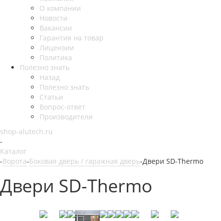
О компании
Новости
Вакансии
Гарантия на товар
Лицензии
Политика
Полезно знать
Назад
Полезно знать
Статьи
Вопрос-ответ
Производители
shop-alutech.ru
-
Каталог
-
Ворота
-
Боковая дверь / гаражная дверь
-
Двери SD-Thermo
Двери SD-Thermo