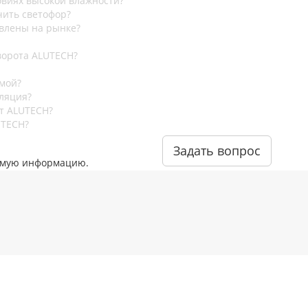
овиях высокой влажности?
чить светофор?
влены на рынке?
ворота ALUTECH?
имой?
ляция?
т ALUTECH?
UTECH?
Задать вопрос
димую информацию.