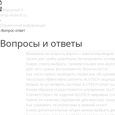
Корзина
0
0
shop-alutech.ru
-
Справочная информация
-
Вопрос-ответ
Вопросы и ответы
Возможно ли открыть ворота с электроприводом
Зачем для тумбы шлагбаума бетонировать основ
Какую стрелу выбрать: прямоугольную или кругл
Для чего нужны фотоэлементы безопасности?
Как часто нужно проводить сервисное обслужив
Насколько эффективно роллеты ALUTECH защища
Можно ли установить системы ALUTECH Smart на
Каким образом осуществляется управление ALUT
Соответствуют ли изделия ALUTECH мировым ст
Нужно ли наличие перемычек для монтажа секц
Как ухаживать за роллетами в зимний сезон?
Какие дополнительные опции можно выбрать дл