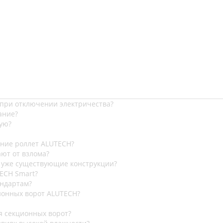
 при отключении электричества?
ание?
ую?
ание роллет ALUTECH?
ют от взлома?
 уже существующие конструкции?
ECH Smart?
андартам?
ионных ворот ALUTECH?
я секционных ворот?