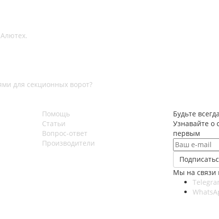
 Алютех.
ми для секционных ворот?
Помощь
Будьте всегда
Статьи
Узнавайте о 
Вопрос-ответ
первым
Производители
Мы на связи 
Telegr
WhatsA