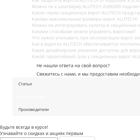
Как защитить ворота ALUTECH от коррозии в усл
Можно ли к шлагбауму ALUTECH ASB6000 подклю
Какие серии секционных ворот ALUTECH предста
Каковы максимальные размеры ворот ALUTECH?
Можно ли интегрировать калитку в секционные 
Какими способами можно управлять воротами?
Что нужно учитывать при эксплуатации ворот з
Как в воротах ALUTECH обеспечивается теплоизо
Какие дизайнерские решения доступны для воро
Какой гарантийный срок у секционных ворот AL
Не нашли ответа на свой вопрос?
Свяжитесь с нами, и мы предоставим необхо
Статьи
Вопрос-ответ
Производители
Будьте всегда в курсе!
Узнавайте о скидках и акциях первым