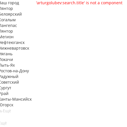
Ваш город
'arturgolubev:search.title' is not a component
Лянтор
Белоярский
Когалым
Лангепас
Лянтор
Мегион
Нефтеюганск
Нижневартовск
Нягань
Покачи
Пыть-Ях
Рoстов-на-Дону
Радужный
Советский
Сургут
Урай
Ханты-Мансийск
Югорск
ть
Ещё
Ещё