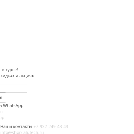
 в курсе!
скидках и акциях
в WhatsApp
am
pp
Наши контакты
+7-932-249-43-43
info@shop-alutech.ru