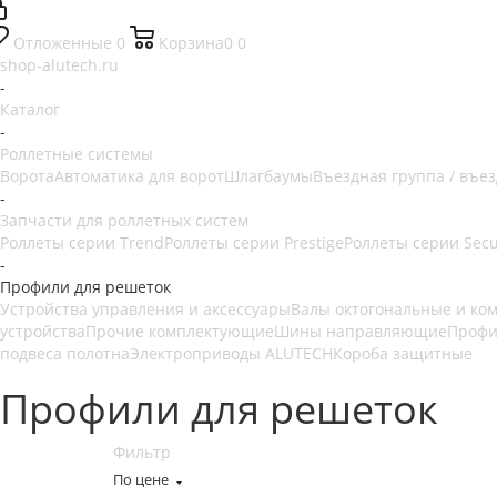
Отложенные
0
Корзина
0
0
shop-alutech.ru
-
Каталог
-
Роллетные системы
Ворота
Автоматика для ворот
Шлагбаумы
Въездная группа / въе
-
Запчасти для роллетных систем
Роллеты серии Trend
Роллеты серии Prestige
Роллеты серии Secu
-
Профили для решеток
Устройства управления и аксессуары
Валы октогональные и к
устройства
Прочие комплектующие
Шины направляющие
Профи
подвеса полотна
Электроприводы ALUTECH
Короба защитные
Профили для решеток
Фильтр
По цене