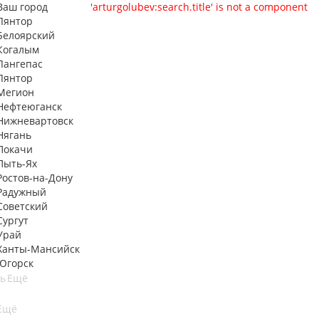
Ваш город
'arturgolubev:search.title' is not a component
Лянтор
Белоярский
Когалым
Лангепас
Лянтор
Мегион
Нефтеюганск
Нижневартовск
Нягань
Покачи
Пыть-Ях
Рoстов-на-Дону
Радужный
Советский
Сургут
Урай
Ханты-Мансийск
Югорск
ть
Ещё
Ещё