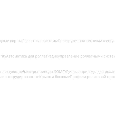
здные ворота
Роллетные системы
Перегрузочная техника
Аксессу
rity
Автоматика для роллет
Радиоуправление роллетными систе
омплектующие
Электроприводы SOMFY
Ручные приводы для ролл
ли экструдированные
Крышки боковые
Профили роликовой про