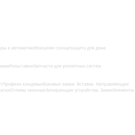
ары к автоматике
Внешняя солнцезащита для дома
мами
Рольставни
Запчасти для роллетных систем
ет
Профили концевые
Боковые замки. Вставки. Направляющие
катки
Отливы оконные
Запирающие устройства. Замки
Элементы