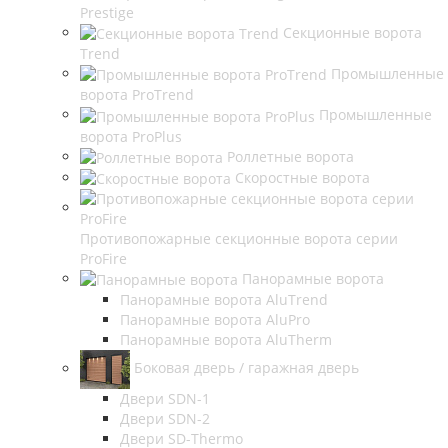
Prestige
Секционные ворота
Trend
Промышленные
ворота ProTrend
Промышленные
ворота ProPlus
Роллетные ворота
Скоростные ворота
Противопожарные секционные ворота серии
ProFire
Панорамные ворота
Панорамные ворота AluTrend
Панорамные ворота AluPro
Панорамные ворота AluTherm
Боковая дверь / гаражная дверь
Двери SDN-1
Двери SDN-2
Двери SD-Thermo