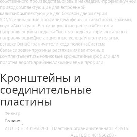
собственного производства
Боковые накладки
С-профили
Ручной
привод
Комплектующие для встроенной
калитки
Комплектующие для боковой двери серии
SDN
Усиливающие профили
Демпферы, шкивы
Тросы, зажимы,
коуши
Аксессуары
Вентиляционные решетки
Системы
направляющих и подвеса
Система подвеса горизонтальных
направляющих
Дистанционные кольца
Уплотнительные
вставки
Окна
Ограничители хода полотна
Система
балансировки-пружины растяжения
Калиточные
комплекты
Метизы
Роликовые кронштейны
Профили для
полотна ворот
Барабаны
Алюминиевые профили
Кронштейны и
соединительные
пластины
Фильтр
По цене
ALUTECH: 401950200 - Пластина ограничительная LP-3515
ALUTECH: 401950200 -