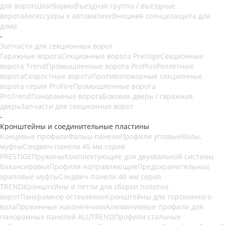
для ворот
Шлагбаумы
Въездная группа / въездные
ворота
Аксессуары к автоматике
Внешняя солнцезащита для
дома
-
Запчасти для секционных ворот
Гаражные ворота
Секционные ворота Prestige
Секционные
ворота Trend
Промышленные ворота ProPlus
Роллетные
ворота
Скоростные ворота
Противопожарные секционные
ворота серии ProFire
Промышленные ворота
ProTrend
Панорамные ворота
Боковая дверь / гаражная
дверь
Запчасти для секционных ворот
-
Кронштейны и соединительные пластины
Концевые профили
Фальш-панели
Профили угловые
Валы,
муфты
Сэндвич-панели 45 мм серия
PRESTIGE
Пружины
Комплектующие для двухвальной системы
балансировки
Профили направляющие
Предохранительные
храповые муфты
Сэндвич-панели 40 мм серия
TREND
Кронштейны и петли для сборки полотна
ворот
Панорамное остекление
Кронштейны для торсионного
вала
Пружинные наконечники
Алюминиевые профили для
панорамных панелей ALUTREND
Профили стальные