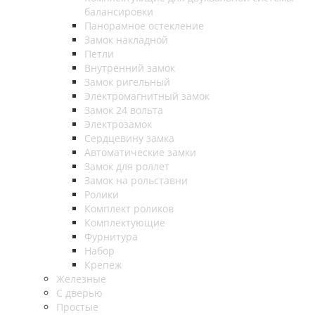
балансировки
Панорамное остекление
Замок накладной
Петли
Внутренний замок
Замок ригельный
Электромагнитный замок
Замок 24 вольта
Электрозамок
Сердцевину замка
Автоматические замки
Замок для роллет
Замок на рольставни
Ролики
Комплект роликов
Комплектующие
Фурнитура
Набор
Крепеж
Железные
С дверью
Простые