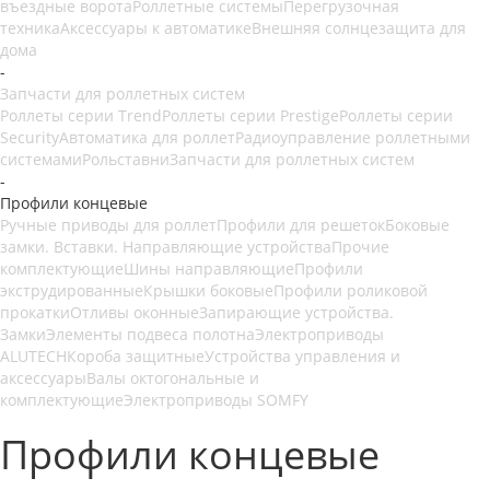
въездные ворота
Роллетные системы
Перегрузочная
техника
Аксессуары к автоматике
Внешняя солнцезащита для
дома
-
Запчасти для роллетных систем
Роллеты серии Trend
Роллеты серии Prestige
Роллеты серии
Security
Автоматика для роллет
Радиоуправление роллетными
системами
Рольставни
Запчасти для роллетных систем
-
Профили концевые
Ручные приводы для роллет
Профили для решеток
Боковые
замки. Вставки. Направляющие устройства
Прочие
комплектующие
Шины направляющие
Профили
экструдированные
Крышки боковые
Профили роликовой
прокатки
Отливы оконные
Запирающие устройства.
Замки
Элементы подвеса полотна
Электроприводы
ALUTECH
Короба защитные
Устройства управления и
аксессуары
Валы октогональные и
комплектующие
Электроприводы SOMFY
Профили концевые