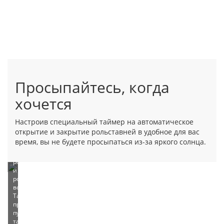
Просыпайтесь, когда
Автоматическое
управление
хочется
Функциональные
электроприводы
Настроив специальный таймер на автоматическое
для
открытие и закрытие рольставней в удобное для вас
одновременного
время, вы не будете просыпаться из-за яркого солнца.
управления
несколькими
рольставнями
и
роллетными
воротами.
Также
Ручное
предлагаем
управление
пульты,
таймеры,
Простые