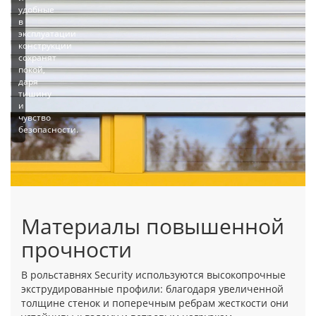
удобные
в
эксплуатации
конструкции
сохранят
покой,
даря
тишину
и
чувство
безопасности.
Подходят
для
больших
Материалы повышенной
проемов
прочности
Владельцы
коттеджей
с
В рольставнях Security используются высокопрочные
панорамным
экструдированные профили: благодаря увеличенной
остеклением
толщине стенок и поперечным ребрам жесткости они
выбирают
рольставни