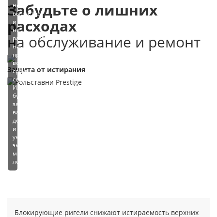
Забудьте о лишних
не
выцветает
расходах
и
не
на обслуживание и ремонт
растрескивается
на
протяжении
всего
Защита от истирания
срока
службы.
Изделия
будут
защищать
ваш
дом
и
украшать
экстерьер
много
лет.
Блокирующие ригели снижают истираемость верхних