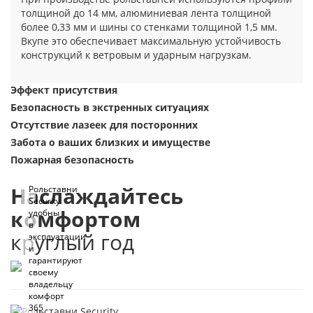
толщиной до 14 мм, алюминиевая лента толщиной
более 0,33 мм и шины со стенками толщиной 1,5 мм.
Вкупе это обеспечивает максимальную устойчивость
конструкций к ветровым и ударным нагрузкам.
Эффект присутствия
Безопасность в экстренных ситуациях
Отсутствие лазеек для посторонних
Забота о ваших близких и имуществе
Пожарная безопасность
Наслаждайтесь
Рольставни
Security
комфортом
удобны
в
круглый год
эксплуатации
и
гарантируют
своему
владельцу
комфорт
365