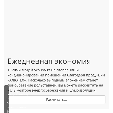
Ежедневная экономия
Тысячи людей экономят на отоплении и
кондиционировании помещений благодаря продукции
«АЛЮТЕХ». Насколько выгодным вложением станет
приобретение рольставней, вы можете рассчитать на
Благодаря
калькуляторе энергосбережения и шумоизоляции.
специальному
покрытию
Расчитать...
полотно
рольставней
Security