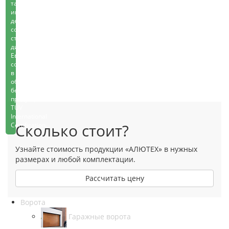
также
имеют
декларацию
соответствия
строительным
директивам
Европейского
союза
в
области
безопасности
продукции
TÜV
International
Сколько стоит?
Certification.
Узнайте стоимость продукции «АЛЮТЕХ» в нужных
размерах и любой комплектации.
Рассчитать цену
Ворота
Гаражные ворота