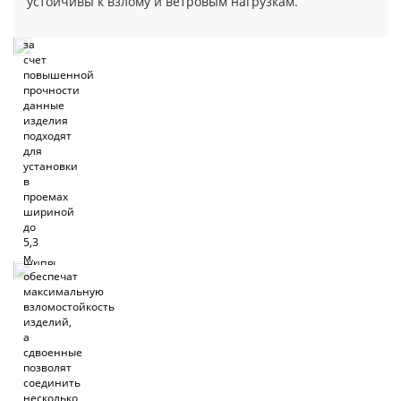
устойчивы к взлому и ветровым нагрузкам.
Security
—
за
счет
повышенной
Решения
прочности
на
данные
выбор
изделия
подходят
Для
для
рольставней
установки
Security
в
предусмотрено
проемах
несколько
шириной
видов
до
шин.
5,3
Усиленные
м.
шины
обеспечат
максимальную
взломостойкость
изделий,
а
сдвоенные
позволят
соединить
несколько