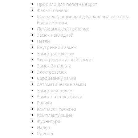
Профили для полотна ворот
Фальш-панели
Комплектующие для двухвальной системы
балансировки
Панорамное остекление
Замок накладной
Петли
Внутренний замок
Замок ригельный
Электромагнитный замок
Замок 24 вольта
Электрозамок
Сердцевину замка
Автоматические замки
Замок для роллет
Замок на рольставни
Ролики
Комплект роликов
Комплектующие
Фурнитура
Набор
Крепеж