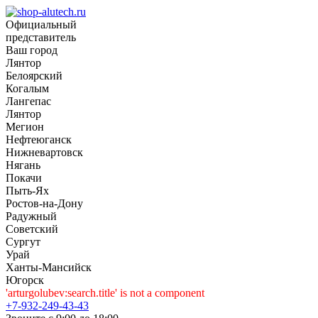
Официальный
представитель
Ваш город
Лянтор
Белоярский
Когалым
Лангепас
Лянтор
Мегион
Нефтеюганск
Нижневартовск
Нягань
Покачи
Пыть-Ях
Рoстов-на-Дону
Радужный
Советский
Сургут
Урай
Ханты-Мансийск
Югорск
'arturgolubev:search.title' is not a component
+7-932-249-43-43