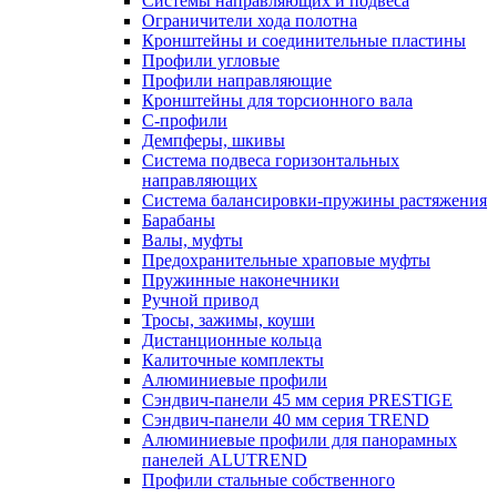
Системы направляющих и подвеса
Ограничители хода полотна
Кронштейны и соединительные пластины
Профили угловые
Профили направляющие
Кронштейны для торсионного вала
С-профили
Демпферы, шкивы
Система подвеса горизонтальных
направляющих
Система балансировки-пружины растяжения
Барабаны
Валы, муфты
Предохранительные храповые муфты
Пружинные наконечники
Ручной привод
Тросы, зажимы, коуши
Дистанционные кольца
Калиточные комплекты
Алюминиевые профили
Сэндвич-панели 45 мм серия PRESTIGE
Сэндвич-панели 40 мм серия TREND
Алюминиевые профили для панорамных
панелей ALUTREND
Профили стальные собственного