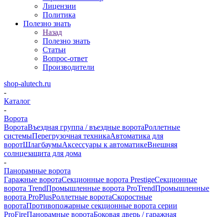
Лицензии
Политика
Полезно знать
Назад
Полезно знать
Статьи
Вопрос-ответ
Производители
shop-alutech.ru
-
Каталог
-
Ворота
Ворота
Въездная группа / въездные ворота
Роллетные
системы
Перегрузочная техника
Автоматика для
ворот
Шлагбаумы
Аксессуары к автоматике
Внешняя
солнцезащита для дома
-
Панорамные ворота
Гаражные ворота
Секционные ворота Prestige
Секционные
ворота Trend
Промышленные ворота ProTrend
Промышленные
ворота ProPlus
Роллетные ворота
Скоростные
ворота
Противопожарные секционные ворота серии
ProFire
Панорамные ворота
Боковая дверь / гаражная