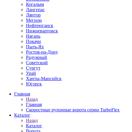
Когалым
Лангепас
Лянтор
Мегион
Нефтеюганск
Нижневартовск
Нягань
Покачи
Пыть-Ях
Рoстов-на-Дону
Радужный
Советский
Сургут
Урай
Ханты-Мансийск
Югорск
Главная
Назад
Главная
Скоростные рулонные ворота серии TurboFlex
Каталог
Назад
Каталог
Ворота