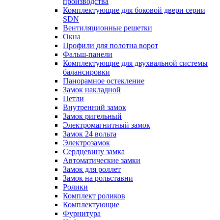
производства
Комплектующие для боковой двери серии
SDN
Вентиляционные решетки
Окна
Профили для полотна ворот
Фальш-панели
Комплектующие для двухвальной системы
балансировки
Панорамное остекление
Замок накладной
Петли
Внутренний замок
Замок ригельный
Электромагнитный замок
Замок 24 вольта
Электрозамок
Сердцевину замка
Автоматические замки
Замок для роллет
Замок на рольставни
Ролики
Комплект роликов
Комплектующие
Фурнитура