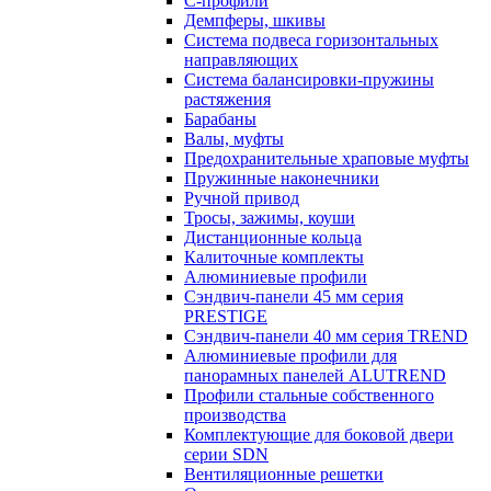
С-профили
Демпферы, шкивы
Система подвеса горизонтальных
направляющих
Система балансировки-пружины
растяжения
Барабаны
Валы, муфты
Предохранительные храповые муфты
Пружинные наконечники
Ручной привод
Тросы, зажимы, коуши
Дистанционные кольца
Калиточные комплекты
Алюминиевые профили
Сэндвич-панели 45 мм серия
PRESTIGE
Сэндвич-панели 40 мм серия TREND
Алюминиевые профили для
панорамных панелей ALUTREND
Профили стальные собственного
производства
Комплектующие для боковой двери
серии SDN
Вентиляционные решетки