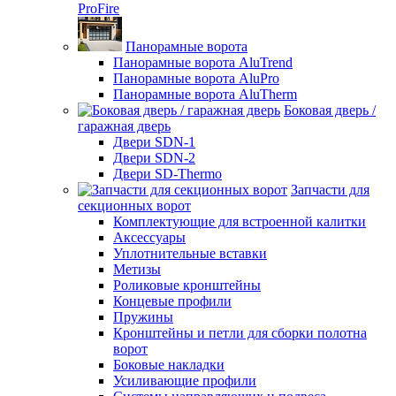
ProFire
Панорамные ворота
Панорамные ворота AluTrend
Панорамные ворота AluPro
Панорамные ворота AluTherm
Боковая дверь /
гаражная дверь
Двери SDN-1
Двери SDN-2
Двери SD-Thermo
Запчасти для
секционных ворот
Комплектующие для встроенной калитки
Аксессуары
Уплотнительные вставки
Метизы
Роликовые кронштейны
Концевые профили
Пружины
Кронштейны и петли для сборки полотна
ворот
Боковые накладки
Усиливающие профили