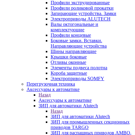
Профили экструдированные
Профили роликовой прокатки
Запирающие устройства. Замки
Электроприводы ALUTECH
Валы октогональные и
комплектующие
Профили концевые
Боковые замки. Вставки.
Направляющие устройства
Шины направляющие
Крышки боковые
Отливы оконные
Элементы подвеса полотна
Короба защитные
Электроприводы SOMFY
Перегрузочная техника
Аксессуары к автоматике
Назад
Аксессуары к автоматике
ЗИП для автоматики Alutech
Назад
ЗИП для автоматики Alutech
ЗИП для промышленных секционных
приводов TARGO
ЗИП для распашных приводов AMBO,