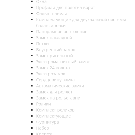
Окна
Профили для полотна ворот
Фальш-панели
Комплектующие для двухвальной системы
балансировки
Панорамное остекление
Замок накладной
Петли
Внутренний замок
Замок ригельный
Электромагнитный замок
Замок 24 вольта
Электрозамок
Сердцевину замка
Автоматические замки
Замок для роллет
Замок на рольставни
Ролики
Комплект роликов
Комплектующие
Фурнитура
Набор
Крепеж