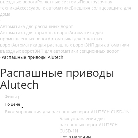
въездные ворота
Роллетные системы
Перегрузочная
техника
Аксессуары к автоматике
Внешняя солнцезащита для
дома
-
Автоматика для распашных ворот
Автоматика для гаражных ворот
Автоматика для
промышленных ворот
Автоматика для откатных
ворот
Автоматика для распашных ворот
ЗИП для автоматики
въездных ворот
ЗИП для автоматики секционных ворот
-
Распашные приводы Alutech
Распашные приводы
Alutech
Фильтр
По цене
Блок управления для распашных ворот ALUTECH CUSD-1N
Блок управления для
распашных ворот ALUTECH
CUSD-1N
Нет в наличии