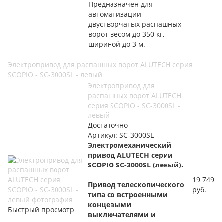
Предназначен для
автоматизации
двустворчатых распашных
ворот весом до 350 кг,
шириной до 3 м.
Электропривод для распашных ворот ALUTECH серия
SCOPIO - SC-3000SL - левый
Электропривод для
распашных ворот ALUTECH
серия SCOPIO - SC-3000SL -
левый
Достаточно
Артикул: SC-3000SL
Электромеханический
привод
ALUTECH серии
SCOPIO SC-3000SL (левый).
19 749
Привод
телескопического
руб.
типа
со встроенными
концевыми
Быстрый просмотр
выключателями и