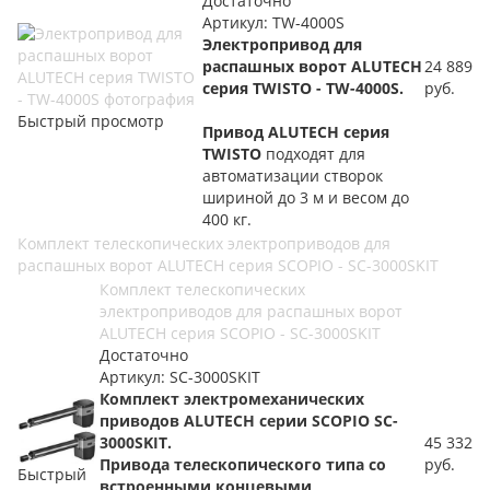
Достаточно
Артикул: TW-4000S
Электропривод для
распашных ворот ALUTECH
24 889
серия TWISTO - TW-4000S.
руб.
Быстрый просмотр
Привод ALUTECH серия
TWISTO
подходят для
автоматизации створок
шириной до 3 м и весом до
400 кг.
Комплект телескопических электроприводов для
распашных ворот ALUTECH серия SCOPIO - SC-3000SKIT
Комплект телескопических
электроприводов для распашных ворот
ALUTECH серия SCOPIO - SC-3000SKIT
Достаточно
Артикул: SC-3000SKIT
Комплект электромеханических
приводов
ALUTECH
серии SCOPIO
SC-
3000SKIT.
45 332
Привода
телескопического типа
со
руб.
Быстрый
встроенными концевыми