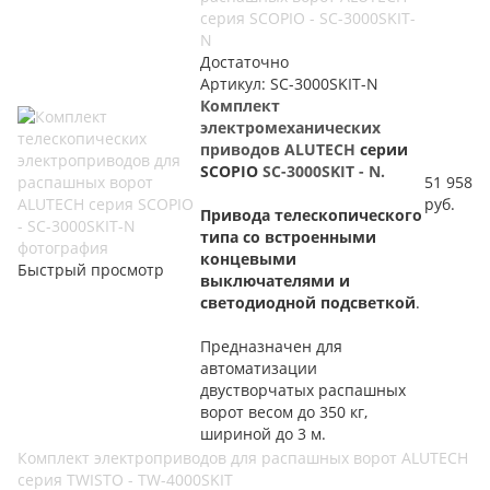
серия SCOPIO - SC-3000SKIT-
N
Достаточно
Артикул: SC-3000SKIT-N
Комплект
электромеханических
приводов
ALUTECH
серии
SCOPIO
SC-3000SKIT - N.
51 958
руб.
Привода
телескопического
типа
со встроенными
концевыми
Быстрый просмотр
выключателями и
светодиодной подсветкой
.
Предназначен для
автоматизации
двустворчатых распашных
ворот весом до 350 кг,
шириной до 3 м.
Комплект электроприводов для распашных ворот ALUTECH
серия TWISTO - TW-4000SKIT