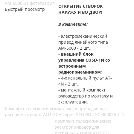
ОТКРЫТИЕ СТВОРОК
Быстрый просмотр
НАРУЖУ и ВО ДВОР!
В комплекте:
- электромеханический
привод линейного типа
AM-5000 - 2 шт.;
-
внешний блок
управления CUSD-1N со
встроенным
радиоприемником
;
- 4-х канальный пульт AT-
4N - 2 шт.;
- монтажный комплект,
руководство по монтажу и
эксплуатации.
Комплект телескопических электроприводов для
распашных ворот ALUTECH серия SCOPIO - SC-3000SKIT-N
Комплект телескопических
электроприводов для
распашных ворот ALUTECH