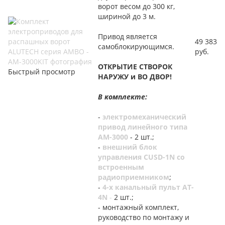
ворот весом до 300 кг,
шириной до 3 м.
Привод является
49 383
самоблокирующимся.
руб.
ОТКРЫТИЕ СТВОРОК
Быстрый просмотр
НАРУЖУ и ВО ДВОР!
В комплекте:
-
электромеханический
привод линейного типа
AM-3000
- 2 шт.;
-
внешний блок
управления CUSD-1N со
встроенным
радиоприемником
;
-
4-х канальный пульт AT-
4N
-
2 шт.;
- монтажный комплект,
руководство по монтажу и