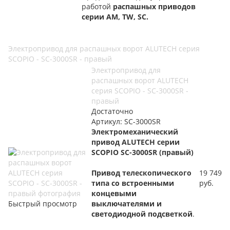
работой
распашных приводов
серии AM, TW, SC.
Электропривод для распашных ворот ALUTECH серия
SCOPIO - SC-3000SR - правый
Электропривод для
распашных ворот ALUTECH
серия SCOPIO - SC-3000SR -
правый
Достаточно
Артикул: SC-3000SR
Электромеханический
привод
ALUTECH серии
SCOPIO SC-3000SR (правый)
Привод
телескопического
19 749
типа
со встроенными
руб.
концевыми
Быстрый просмотр
выключателями и
светодиодной подсветкой
.