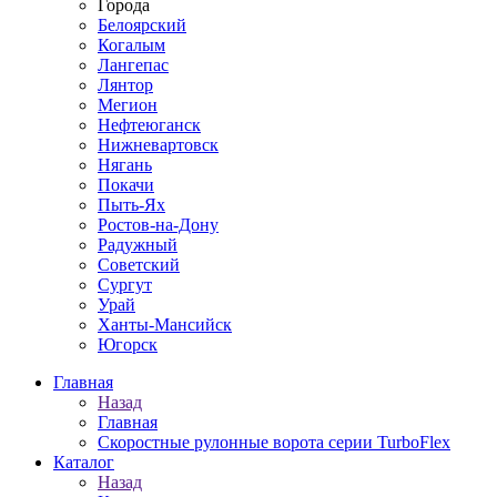
Города
Белоярский
Когалым
Лангепас
Лянтор
Мегион
Нефтеюганск
Нижневартовск
Нягань
Покачи
Пыть-Ях
Рoстов-на-Дону
Радужный
Советский
Сургут
Урай
Ханты-Мансийск
Югорск
Главная
Назад
Главная
Скоростные рулонные ворота серии TurboFlex
Каталог
Назад