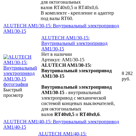
для октогональных
валов RT40х0,5 и RT40х0,6.
В комплекте - крепление и адаптер
под валы RT60.
ALUTECH AM1/30-15: Внутривальный электропривод
AM1/30-15
ALUTECH AM1/30-15:
Внутривальный электропривод
AM1/30-15
Нет в наличии
Артикул: AM1/30-15
ALUTECH AM1/30-15:
Внутривальный электропривод
8 282
AM1/30-15
руб.
Внутривальный электропривод
Быстрый
AM1/30-15 -
внутривальный
просмотр
электропривод с механической
системой концевых выключателей,
для октогональных
валов
RT40х0,5
и
RT40х0,6
.
ALUTECH AM1/40-15: Внутривальный электропривод
AM1/40-15
ALUTECH AM1/40-15: