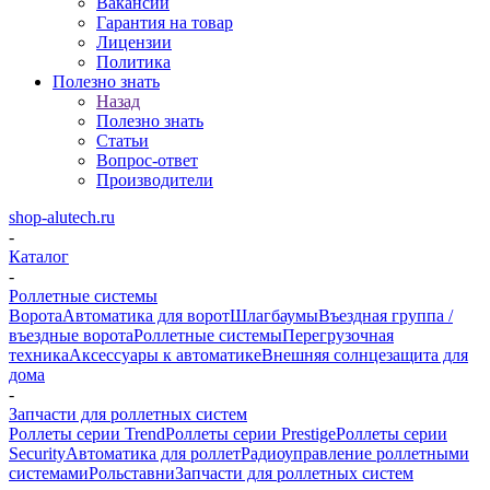
Вакансии
Гарантия на товар
Лицензии
Политика
Полезно знать
Назад
Полезно знать
Статьи
Вопрос-ответ
Производители
shop-alutech.ru
-
Каталог
-
Роллетные системы
Ворота
Автоматика для ворот
Шлагбаумы
Въездная группа /
въездные ворота
Роллетные системы
Перегрузочная
техника
Аксессуары к автоматике
Внешняя солнцезащита для
дома
-
Запчасти для роллетных систем
Роллеты серии Trend
Роллеты серии Prestige
Роллеты серии
Security
Автоматика для роллет
Радиоуправление роллетными
системами
Рольставни
Запчасти для роллетных систем