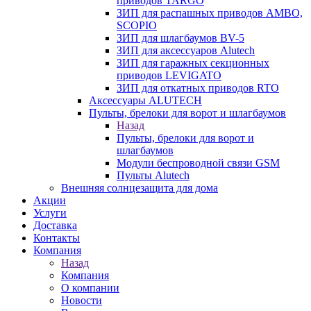
приводов TARGO
ЗИП для распашных приводов AMBO,
SCOPIO
ЗИП для шлагбаумов BV-5
ЗИП для аксессуаров Alutech
ЗИП для гаражных секционных
приводов LEVIGATO
ЗИП для откатных приводов RTO
Аксессуары ALUTECH
Пульты, брелоки для ворот и шлагбаумов
Назад
Пульты, брелоки для ворот и
шлагбаумов
Модули беспроводной связи GSM
Пульты Alutech
Внешняя солнцезащита для дома
Акции
Услуги
Доставка
Контакты
Компания
Назад
Компания
О компании
Новости