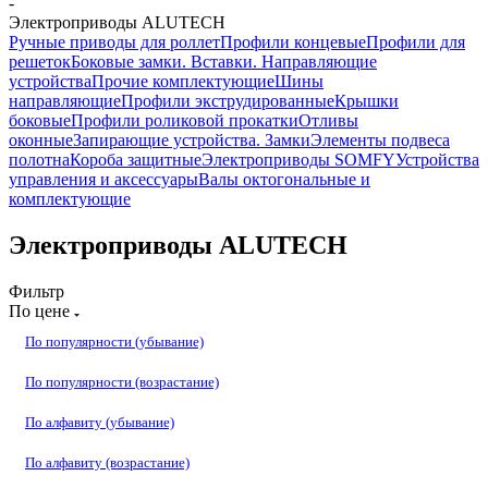
-
Электроприводы ALUTECH
Ручные приводы для роллет
Профили концевые
Профили для
решеток
Боковые замки. Вставки. Направляющие
устройства
Прочие комплектующие
Шины
направляющие
Профили экструдированные
Крышки
боковые
Профили роликовой прокатки
Отливы
оконные
Запирающие устройства. Замки
Элементы подвеса
полотна
Короба защитные
Электроприводы SOMFY
Устройства
управления и аксессуары
Валы октогональные и
комплектующие
Электроприводы ALUTECH
Фильтр
По цене
По популярности (убывание)
По популярности (возрастание)
По алфавиту (убывание)
По алфавиту (возрастание)