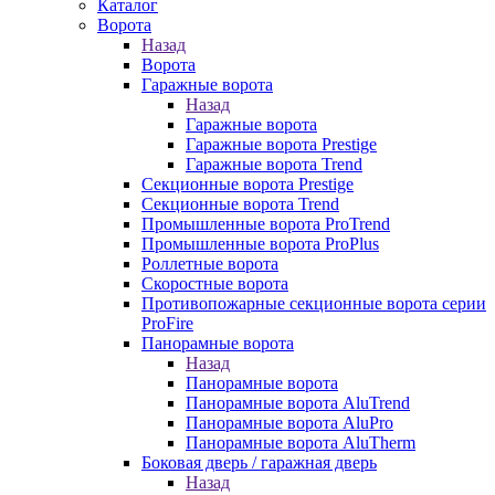
Каталог
Ворота
Назад
Ворота
Гаражные ворота
Назад
Гаражные ворота
Гаражные ворота Prestige
Гаражные ворота Trend
Секционные ворота Prestige
Секционные ворота Trend
Промышленные ворота ProTrend
Промышленные ворота ProPlus
Роллетные ворота
Скоростные ворота
Противопожарные секционные ворота серии
ProFire
Панорамные ворота
Назад
Панорамные ворота
Панорамные ворота AluTrend
Панорамные ворота AluPro
Панорамные ворота AluTherm
Боковая дверь / гаражная дверь
Назад