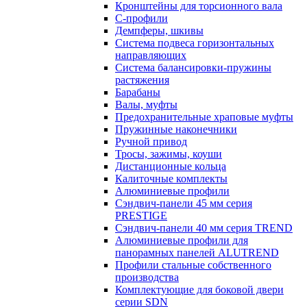
Кронштейны для торсионного вала
С-профили
Демпферы, шкивы
Система подвеса горизонтальных
направляющих
Система балансировки-пружины
растяжения
Барабаны
Валы, муфты
Предохранительные храповые муфты
Пружинные наконечники
Ручной привод
Тросы, зажимы, коуши
Дистанционные кольца
Калиточные комплекты
Алюминиевые профили
Сэндвич-панели 45 мм серия
PRESTIGE
Сэндвич-панели 40 мм серия TREND
Алюминиевые профили для
панорамных панелей ALUTREND
Профили стальные собственного
производства
Комплектующие для боковой двери
серии SDN