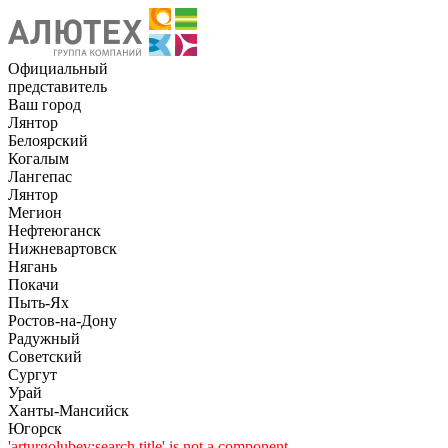
Официальный
представитель
Ваш город
Лянтор
Белоярский
Когалым
Лангепас
Лянтор
Мегион
Нефтеюганск
Нижневартовск
Нягань
Покачи
Пыть-Ях
Рoстов-на-Дону
Радужный
Советский
Сургут
Урай
Ханты-Мансийск
Югорск
'arturgolubev:search.title' is not a component