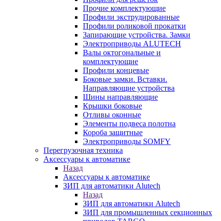
Прочие комплектующие
Профили экструдированные
Профили роликовой прокатки
Запирающие устройства. Замки
Электроприводы ALUTECH
Валы октогональные и
комплектующие
Профили концевые
Боковые замки. Вставки.
Направляющие устройства
Шины направляющие
Крышки боковые
Отливы оконные
Элементы подвеса полотна
Короба защитные
Электроприводы SOMFY
Перегрузочная техника
Аксессуары к автоматике
Назад
Аксессуары к автоматике
ЗИП для автоматики Alutech
Назад
ЗИП для автоматики Alutech
ЗИП для промышленных секционных