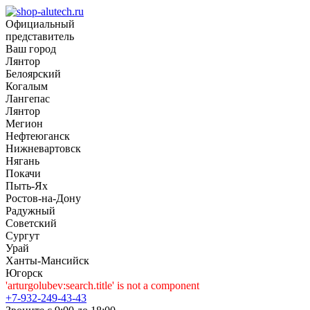
Официальный
представитель
Ваш город
Лянтор
Белоярский
Когалым
Лангепас
Лянтор
Мегион
Нефтеюганск
Нижневартовск
Нягань
Покачи
Пыть-Ях
Рoстов-на-Дону
Радужный
Советский
Сургут
Урай
Ханты-Мансийск
Югорск
'arturgolubev:search.title' is not a component
+7-932-249-43-43