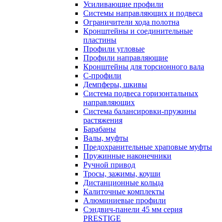
Усиливающие профили
Системы направляющих и подвеса
Ограничители хода полотна
Кронштейны и соединительные
пластины
Профили угловые
Профили направляющие
Кронштейны для торсионного вала
С-профили
Демпферы, шкивы
Система подвеса горизонтальных
направляющих
Система балансировки-пружины
растяжения
Барабаны
Валы, муфты
Предохранительные храповые муфты
Пружинные наконечники
Ручной привод
Тросы, зажимы, коуши
Дистанционные кольца
Калиточные комплекты
Алюминиевые профили
Сэндвич-панели 45 мм серия
PRESTIGE