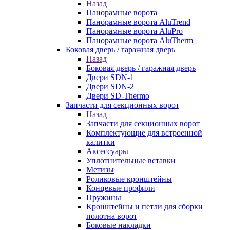
Назад
Панорамные ворота
Панорамные ворота AluTrend
Панорамные ворота AluPro
Панорамные ворота AluTherm
Боковая дверь / гаражная дверь
Назад
Боковая дверь / гаражная дверь
Двери SDN-1
Двери SDN-2
Двери SD-Thermo
Запчасти для секционных ворот
Назад
Запчасти для секционных ворот
Комплектующие для встроенной
калитки
Аксессуары
Уплотнительные вставки
Метизы
Роликовые кронштейны
Концевые профили
Пружины
Кронштейны и петли для сборки
полотна ворот
Боковые накладки