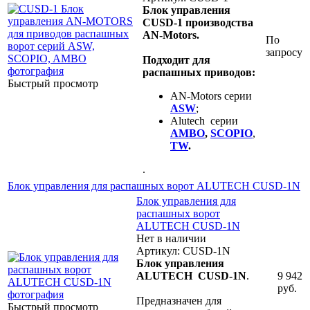
Блок управления
CUSD-1 производства
AN-Motors.
По
запросу
Подходит для
распашных приводов:
Быстрый просмотр
AN-Motors серии
ASW
;
Alutech серии
AMBO
,
SCOPIO
,
TW
.
.
Блок управления для распашных ворот ALUTECH CUSD-1N
Блок управления для
распашных ворот
ALUTECH CUSD-1N
Нет в наличии
Артикул: CUSD-1N
Блок управления
ALUTECH CUSD-1N
.
9 942
руб.
Предназначен для
Быстрый просмотр