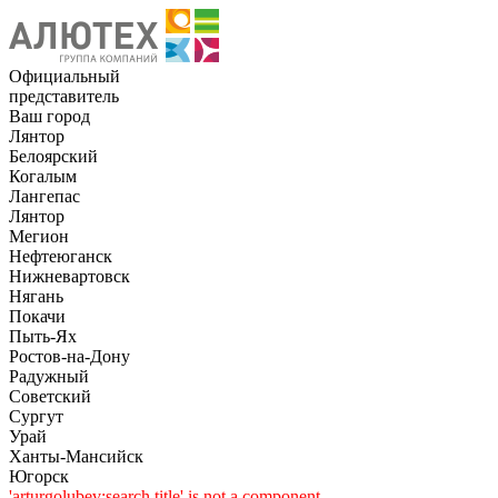
Официальный
представитель
Ваш город
Лянтор
Белоярский
Когалым
Лангепас
Лянтор
Мегион
Нефтеюганск
Нижневартовск
Нягань
Покачи
Пыть-Ях
Рoстов-на-Дону
Радужный
Советский
Сургут
Урай
Ханты-Мансийск
Югорск
'arturgolubev:search.title' is not a component