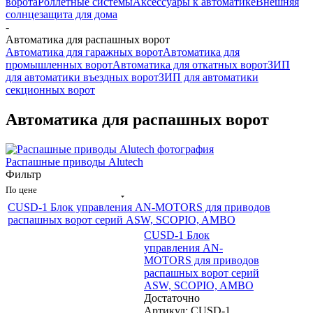
ворота
Роллетные системы
Аксессуары к автоматике
Внешняя
солнцезащита для дома
-
Автоматика для распашных ворот
Автоматика для гаражных ворот
Автоматика для
промышленных ворот
Автоматика для откатных ворот
ЗИП
для автоматики въездных ворот
ЗИП для автоматики
секционных ворот
Автоматика для распашных ворот
Распашные приводы Alutech
Фильтр
По цене
CUSD-1 Блок управления AN-MOTORS для приводов
распашных ворот серий ASW, SCOPIO, AMBO
CUSD-1 Блок
управления AN-
MOTORS для приводов
распашных ворот серий
ASW, SCOPIO, AMBO
Достаточно
Артикул: CUSD-1