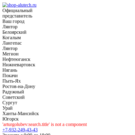
Официальный
представитель
Ваш город
Лянтор
Белоярский
Когалым
Лангепас
Лянтор
Мегион
Нефтеюганск
Нижневартовск
Нягань
Покачи
Пыть-Ях
Рoстов-на-Дону
Радужный
Советский
Сургут
Урай
Ханты-Мансийск
Югорск
'arturgolubev:search.title' is not a component
+7-932-249-43-43