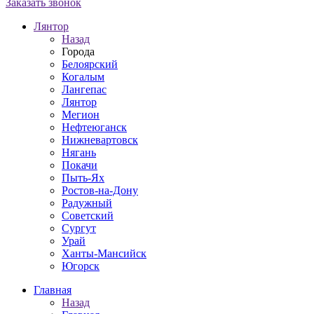
Заказать звонок
Лянтор
Назад
Города
Белоярский
Когалым
Лангепас
Лянтор
Мегион
Нефтеюганск
Нижневартовск
Нягань
Покачи
Пыть-Ях
Рoстов-на-Дону
Радужный
Советский
Сургут
Урай
Ханты-Мансийск
Югорск
Главная
Назад