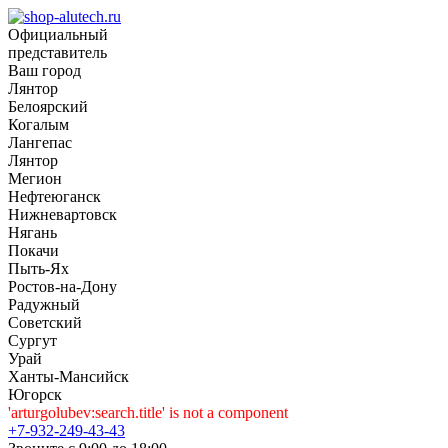
Официальный
представитель
Ваш город
Лянтор
Белоярский
Когалым
Лангепас
Лянтор
Мегион
Нефтеюганск
Нижневартовск
Нягань
Покачи
Пыть-Ях
Рoстов-на-Дону
Радужный
Советский
Сургут
Урай
Ханты-Мансийск
Югорск
'arturgolubev:search.title' is not a component
+7-932-249-43-43