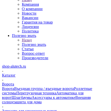
Компания
О компании
Новости
Вакансии
Гарантия на товар
Лицензии
Политика
Полезно знать
Назад
Полезно знать
Статьи
Вопрос-ответ
Производители
shop-alutech.ru
-
Каталог
-
Ворота
Ворота
Въездная группа / въездные ворота
Роллетные
системы
Перегрузочная техника
Автоматика для
ворот
Шлагбаумы
Аксессуары к автоматике
Внешняя
солнцезащита для дома
-
Запчасти для секционных ворот