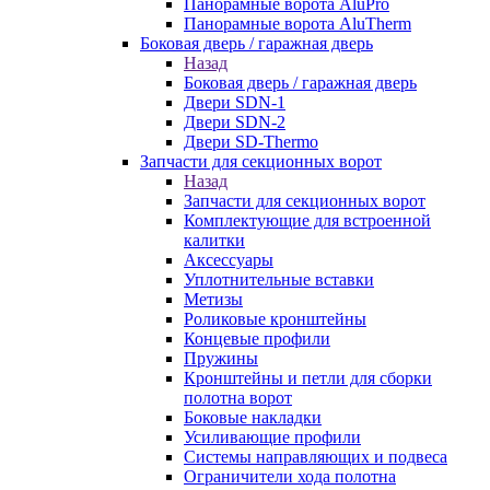
Панорамные ворота AluPro
Панорамные ворота AluTherm
Боковая дверь / гаражная дверь
Назад
Боковая дверь / гаражная дверь
Двери SDN-1
Двери SDN-2
Двери SD-Thermo
Запчасти для секционных ворот
Назад
Запчасти для секционных ворот
Комплектующие для встроенной
калитки
Аксессуары
Уплотнительные вставки
Метизы
Роликовые кронштейны
Концевые профили
Пружины
Кронштейны и петли для сборки
полотна ворот
Боковые накладки
Усиливающие профили
Системы направляющих и подвеса
Ограничители хода полотна