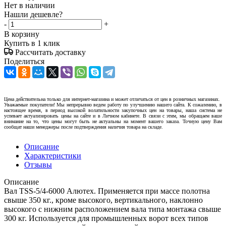
Нет в наличии
Нашли дешевле?
-
+
В корзину
Купить в 1 клик
Рассчитать доставку
Поделиться
Цена действительна только для интернет-магазина и может отличаться от цен в розничных магазинах.
Уважаемые покупатели! Мы непрерывно ведем работу по улучшению нашего сайта. К сожалению, в
настоящее время, в период высокой волатильности закупочных цен на товары, наша система не
успевает актуализировать цены на сайте и в Личном кабинете. В связи с этим, мы обращаем ваше
внимание на то, что цены могут быть не актуальны на момент вашего заказа. Точную цену Вам
сообщат наши менеджеры после подтверждения наличия товара на складе.
Описание
Характеристики
Отзывы
Описание
Вал TSS-5/4-6000 Алютех. Применяется при массе полотна
свыше 350 кг., кроме высокого, вертикального, наклонно
высокого с нижним расположением вала типа монтажа свыше
300 кг. Используется для промышленных ворот всех типов