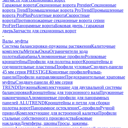
Гаражные ворота
Секционные ворота Prestige
Секционные
ворота Trend
Промышленные ворота ProTrend
Промышленные
ворота ProPlus
Роллетные ворота
Скоростные
ворота
Противопожарные секционные ворота серии
ProFire
Панорамные ворота
Боковая дверь / гаражная
дверь
Запчасти для секционных ворот
-
Валы, муфты
Система балансировки-пружины растяжения
Калиточные
комплекты
Метизы
Окна
Ограничители хода
полотна
Барабаны
Алюминиевые профили
Роликовые
кронштейны
Профили для полотна ворот
Кронштейны и
соединительные пластины
Профили угловые
Сэндвич-панели
45 мм серия PRESTIGE
Концевые профили
Фальш-
панели
Профили направляющие
Предохранительные храповые
муфты
Сэндвич-панели 40 мм серия
TREND
Пружины
Комплектующие для двухвальной системы
балансировки
Кронштейны для торсионного вала
Пружинные
наконечники
Алюминиевые профили для панорамных
панелей ALUTREND
Кронштейны и петли для сборки
полотна ворот
Панорамное остекление
С-профили
Ручной
привод
Комплектующие для встроенной калитки
Профили
стальные собственного производства
Боковые
накладки
Демпферы, шкивы
Тросы, зажимы,