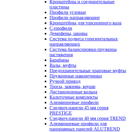
Кронштейны и соединительные
пластины
Профили угловые
Профили направляющие
Кронштейны для торсионного вала
С-профили
Демпферы, шкивы
Система подвеса горизонтальных
направляющих
Система балансировки-пружины
растяжения
Барабаны
Валы, муфты
Предохранительные храповые муфты
Пружинные наконечники
Ручной привод
Тросы, зажимы, коуши
Дистанционные кольца
Калиточные комплекты
Алюминиевые профили
Сэндвич-панели 45 мм серия
PRESTIGE
Сэндвич-панели 40 мм серия TREND
Алюминиевые профили для
панорамных панелей ALUTREND