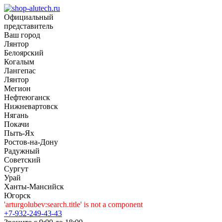
Официальный
представитель
Ваш город
Лянтор
Белоярский
Когалым
Лангепас
Лянтор
Мегион
Нефтеюганск
Нижневартовск
Нягань
Покачи
Пыть-Ях
Рoстов-на-Дону
Радужный
Советский
Сургут
Урай
Ханты-Мансийск
Югорск
'arturgolubev:search.title' is not a component
+7-932-249-43-43