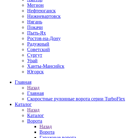
Мегион
Нефтеюганск
Нижневартовск
Нягань
Покачи
Пыть-Ях
Рoстов-на-Дону
Радужный
Советский
Сургут
Урай
Ханты-Мансийск
Югорск
Главная
Назад
Главная
Скоростные рулонные ворота серии TurboFlex
Каталог
Назад
Каталог
Ворота
Назад
Ворота
Гаражные ворота