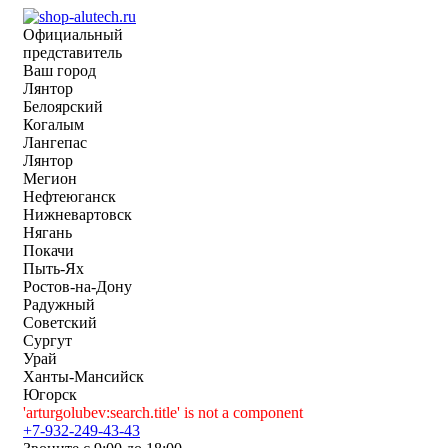
Официальный
представитель
Ваш город
Лянтор
Белоярский
Когалым
Лангепас
Лянтор
Мегион
Нефтеюганск
Нижневартовск
Нягань
Покачи
Пыть-Ях
Рoстов-на-Дону
Радужный
Советский
Сургут
Урай
Ханты-Мансийск
Югорск
'arturgolubev:search.title' is not a component
+7-932-249-43-43