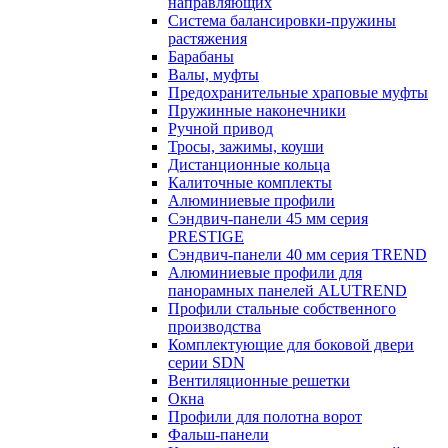
направляющих
Система балансировки-пружины
растяжения
Барабаны
Валы, муфты
Предохранительные храповые муфты
Пружинные наконечники
Ручной привод
Тросы, зажимы, коуши
Дистанционные кольца
Калиточные комплекты
Алюминиевые профили
Сэндвич-панели 45 мм серия
PRESTIGE
Сэндвич-панели 40 мм серия TREND
Алюминиевые профили для
панорамных панелей ALUTREND
Профили стальные собственного
производства
Комплектующие для боковой двери
серии SDN
Вентиляционные решетки
Окна
Профили для полотна ворот
Фальш-панели