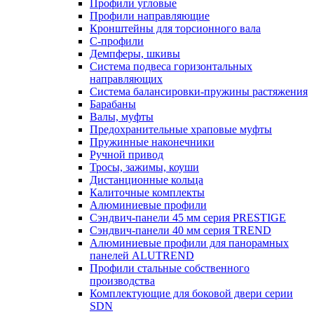
Профили угловые
Профили направляющие
Кронштейны для торсионного вала
С-профили
Демпферы, шкивы
Система подвеса горизонтальных
направляющих
Система балансировки-пружины растяжения
Барабаны
Валы, муфты
Предохранительные храповые муфты
Пружинные наконечники
Ручной привод
Тросы, зажимы, коуши
Дистанционные кольца
Калиточные комплекты
Алюминиевые профили
Сэндвич-панели 45 мм серия PRESTIGE
Сэндвич-панели 40 мм серия TREND
Алюминиевые профили для панорамных
панелей ALUTREND
Профили стальные собственного
производства
Комплектующие для боковой двери серии
SDN