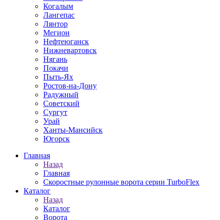
Когалым
Лангепас
Лянтор
Мегион
Нефтеюганск
Нижневартовск
Нягань
Покачи
Пыть-Ях
Рoстов-на-Дону
Радужный
Советский
Сургут
Урай
Ханты-Мансийск
Югорск
Главная
Назад
Главная
Скоростные рулонные ворота серии TurboFlex
Каталог
Назад
Каталог
Ворота