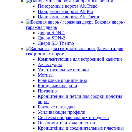
Панорамные ворота
Панорамные ворота AluTrend
Панорамные ворота AluPro
Панорамные ворота AluTherm
Боковая дверь /
гаражная дверь
Двери SDN-1
Двери SDN-2
Двери SD-Thermo
Запчасти для
секционных ворот
Комплектующие для встроенной калитки
Аксессуары
Уплотнительные вставки
Метизы
Роликовые кронштейны
Концевые профили
Пружины
Кронштейны и петли для сборки полотна
ворот
Боковые накладки
Усиливающие профили
Системы направляющих и подвеса
Ограничители хода полотна
Кронштейны и соединительные пластины