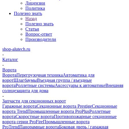
Лицензии
Политика
Полезно знать
Назад
Полезно знать
Статьи
Вопрос-ответ
Производители
shop-alutech.ru
-
Каталог
-
Ворота
Ворота
Перегрузочная техника
Автоматика для
ворот
Шлагбаумы
Въездная группа / въездные
ворота
Роллетные системы
Аксессуары к автоматике
Внешняя
солнцезащита для дома
-
Запчасти для секционных ворот
Гаражные ворота
Секционные ворота Prestige
Секционные
ворота Trend
Промышленные ворота ProPlus
Роллетные
ворота
Скоростные ворота
Противопожарные секционные
ворота серии ProFire
Промышленные ворота
ProTrend
Панорамные ворота
Боковая дверь / гаражная