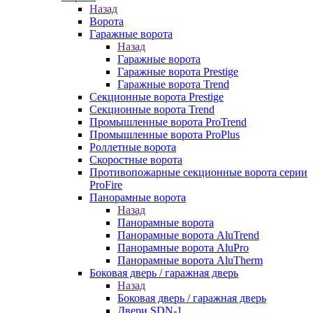
Назад
Ворота
Гаражные ворота
Назад
Гаражные ворота
Гаражные ворота Prestige
Гаражные ворота Trend
Секционные ворота Prestige
Секционные ворота Trend
Промышленные ворота ProTrend
Промышленные ворота ProPlus
Роллетные ворота
Скоростные ворота
Противопожарные секционные ворота серии
ProFire
Панорамные ворота
Назад
Панорамные ворота
Панорамные ворота AluTrend
Панорамные ворота AluPro
Панорамные ворота AluTherm
Боковая дверь / гаражная дверь
Назад
Боковая дверь / гаражная дверь
Двери SDN-1