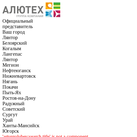
Официальный
представитель
Ваш город
Лянтор
Белоярский
Когалым
Лангепас
Лянтор
Мегион
Нефтеюганск
Нижневартовск
Нягань
Покачи
Пыть-Ях
Рoстов-на-Дону
Радужный
Советский
Сургут
Урай
Ханты-Мансийск
Югорск
'arturgolubev:search.title' is not a component