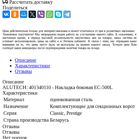
Рассчитать доставку
Поделиться
Цена действительна только для интернет-магазина и может отличаться от цен в розничных магазинах.
Уважаемые покупатели! Мы непрерывно ведем работу по улучшению нашего сайта. К сожалению, в
настоящее время, в период высокой волатильности закупочных цен на товары, наша система не
успевает актуализировать цены на сайте и в Личном кабинете. В связи с этим, мы обращаем ваше
внимание на то, что цены могут быть не актуальны на момент вашего заказа. Точную цену Вам
сообщат наши менеджеры после подтверждения наличия товара на складе.
Описание
Характеристики
Отзывы
Описание
ALUTECH: 401340110 - Накладка боковая EC-500L
Характеристики
Материал
оцинкованная сталь
Назначение
Комплектующие для секционных ворот
Серия
Classic, Prestige
Страна производства
Беларусь
Отзывы
Отзывы
Нет оценок