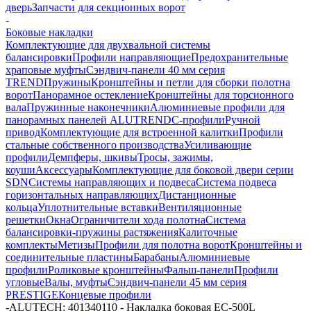
дверь
Запчасти для секционных ворот
-
Боковые накладки
Комплектующие для двухвальной системы
балансировки
Профили направляющие
Предохранительные
храповые муфты
Сэндвич-панели 40 мм серия
TREND
Пружины
Кронштейны и петли для сборки полотна
ворот
Панорамное остекление
Кронштейны для торсионного
вала
Пружинные наконечники
Алюминиевые профили для
панорамных панелей ALUTREND
С-профили
Ручной
привод
Комплектующие для встроенной калитки
Профили
стальные собственного производства
Усиливающие
профили
Демпферы, шкивы
Тросы, зажимы,
коуши
Аксессуары
Комплектующие для боковой двери серии
SDN
Системы направляющих и подвеса
Система подвеса
горизонтальных направляющих
Дистанционные
кольца
Уплотнительные вставки
Вентиляционные
решетки
Окна
Ограничители хода полотна
Система
балансировки-пружины растяжения
Калиточные
комплекты
Метизы
Профили для полотна ворот
Кронштейны и
соединительные пластины
Барабаны
Алюминиевые
профили
Роликовые кронштейны
Фальш-панели
Профили
угловые
Валы, муфты
Сэндвич-панели 45 мм серия
PRESTIGE
Концевые профили
-
ALUTECH: 401340110 - Накладка боковая EC-500L