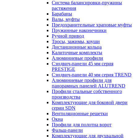
Система балансировки-пружины
растяжения
Барабаны
Валы, муфты
Предохранительные храповые муфты
Пружинные наконечники
Ручной привод
Тросы, зажимы, коуши
Дистанционные кольца
Калиточные комплекты
Алюминиевые профили
Сэндвич-панели 45 мм серия
PRESTIGE
Сэндвич-панели 40 мм серия TREND
Алюминиевые профили для
панорамных панелей ALUTREND
Профили стальные собственного
производства
Комплектующие для боковой двери
серии SDN
Вентиляционные решетки
Окна
Профили для полотна ворот
Фальш-панели
Комплектующие для двухвальной