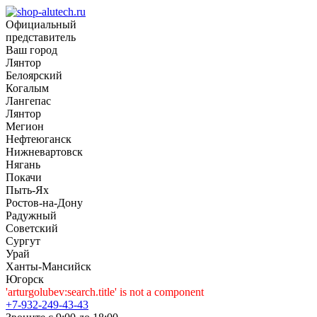
Официальный
представитель
Ваш город
Лянтор
Белоярский
Когалым
Лангепас
Лянтор
Мегион
Нефтеюганск
Нижневартовск
Нягань
Покачи
Пыть-Ях
Рoстов-на-Дону
Радужный
Советский
Сургут
Урай
Ханты-Мансийск
Югорск
'arturgolubev:search.title' is not a component
+7-932-249-43-43