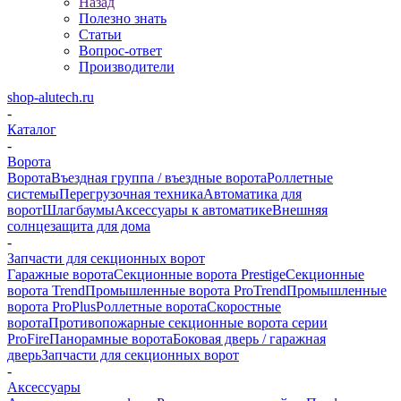
Назад
Полезно знать
Статьи
Вопрос-ответ
Производители
shop-alutech.ru
-
Каталог
-
Ворота
Ворота
Въездная группа / въездные ворота
Роллетные
системы
Перегрузочная техника
Автоматика для
ворот
Шлагбаумы
Аксессуары к автоматике
Внешняя
солнцезащита для дома
-
Запчасти для секционных ворот
Гаражные ворота
Секционные ворота Prestige
Секционные
ворота Trend
Промышленные ворота ProTrend
Промышленные
ворота ProPlus
Роллетные ворота
Скоростные
ворота
Противопожарные секционные ворота серии
ProFire
Панорамные ворота
Боковая дверь / гаражная
дверь
Запчасти для секционных ворот
-
Аксессуары