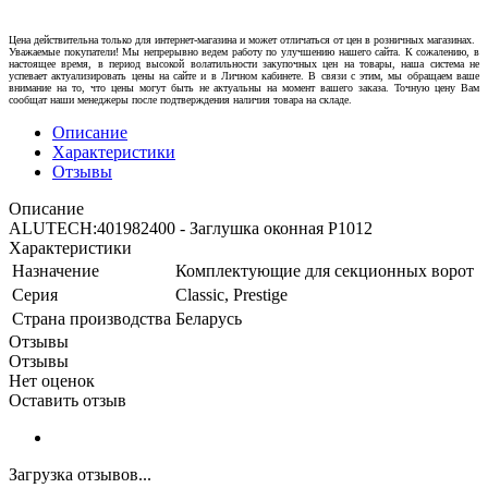
Цена действительна только для интернет-магазина и может отличаться от цен в розничных магазинах.
Уважаемые покупатели! Мы непрерывно ведем работу по улучшению нашего сайта. К сожалению, в
настоящее время, в период высокой волатильности закупочных цен на товары, наша система не
успевает актуализировать цены на сайте и в Личном кабинете. В связи с этим, мы обращаем ваше
внимание на то, что цены могут быть не актуальны на момент вашего заказа. Точную цену Вам
сообщат наши менеджеры после подтверждения наличия товара на складе.
Описание
Характеристики
Отзывы
Описание
ALUTECH:401982400 - Заглушка оконная P1012
Характеристики
Назначение
Комплектующие для секционных ворот
Серия
Classic, Prestige
Страна производства
Беларусь
Отзывы
Отзывы
Нет оценок
Оставить отзыв
Загрузка отзывов...