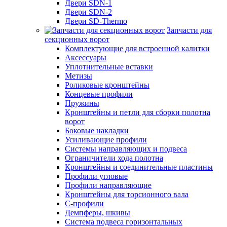
Двери SDN-1
Двери SDN-2
Двери SD-Thermo
Запчасти для
секционных ворот
Комплектующие для встроенной калитки
Аксессуары
Уплотнительные вставки
Метизы
Роликовые кронштейны
Концевые профили
Пружины
Кронштейны и петли для сборки полотна
ворот
Боковые накладки
Усиливающие профили
Системы направляющих и подвеса
Ограничители хода полотна
Кронштейны и соединительные пластины
Профили угловые
Профили направляющие
Кронштейны для торсионного вала
С-профили
Демпферы, шкивы
Система подвеса горизонтальных