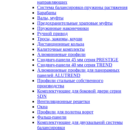
направляющих
Система балансировки-пружины растяжения
Барабаны
Валы, муфты
Предохранительные храповые муфты
Пружинные наконечники
Ручной привод
Тросы, зажимы, коуши
Дистанционные кольца
Калиточные комплекты
Алюминиевые профили
Сэндвич-панели 45 мм серия PRESTIGE
Сэндвич-панели 40 мм серия TREND
Алюминиевые профили для панорамных
панелей ALUTREND
Профили стальные собственного
производства
Комплектующие для боковой двери серии
SDN
Вентиляционные решетки
Окна
Профили для полотна ворот
Фальш-панели
Комплектующие для двухвальной системы
балансировки