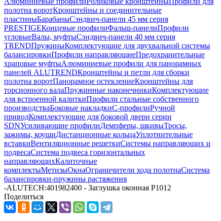
Алюминиевые профили
Роликовые кронштейны
Профили для
полотна ворот
Кронштейны и соединительные
пластины
Барабаны
Сэндвич-панели 45 мм серия
PRESTIGE
Концевые профили
Фальш-панели
Профили
угловые
Валы, муфты
Сэндвич-панели 40 мм серия
TREND
Пружины
Комплектующие для двухвальной системы
балансировки
Профили направляющие
Предохранительные
храповые муфты
Алюминиевые профили для панорамных
панелей ALUTREND
Кронштейны и петли для сборки
полотна ворот
Панорамное остекление
Кронштейны для
торсионного вала
Пружинные наконечники
Комплектующие
для встроенной калитки
Профили стальные собственного
производства
Боковые накладки
С-профили
Ручной
привод
Комплектующие для боковой двери серии
SDN
Усиливающие профили
Демпферы, шкивы
Тросы,
зажимы, коуши
Дистанционные кольца
Уплотнительные
вставки
Вентиляционные решетки
Системы направляющих и
подвеса
Система подвеса горизонтальных
направляющих
Калиточные
комплекты
Метизы
Окна
Ограничители хода полотна
Система
балансировки-пружины растяжения
-
ALUTECH:401982400 - Заглушка оконная P1012
Поделиться