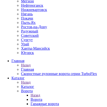
Мегион
Нефтеюганск
Нижневартовск
Нягань
Покачи
Пыть-Ях
Рoстов-на-Дону
Радужный
Советский
Сургут
Урай
Ханты-Мансийск
Югорск
Главная
Назад
Главная
Скоростные рулонные ворота серии TurboFlex
Каталог
Назад
Каталог
Ворота
Назад
Ворота
Гаражные ворота